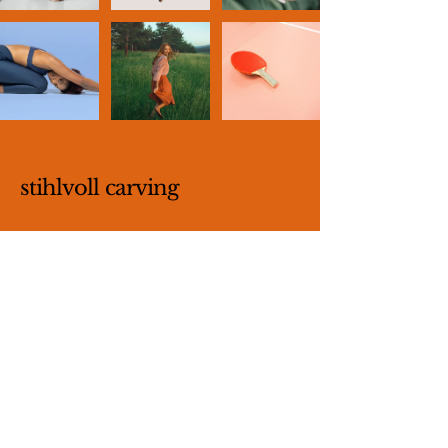
stihlvoll carving
+4915151621982